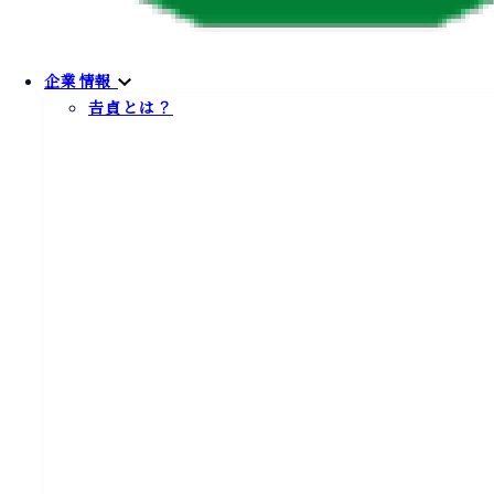
企業情報
𠮷貞とは？